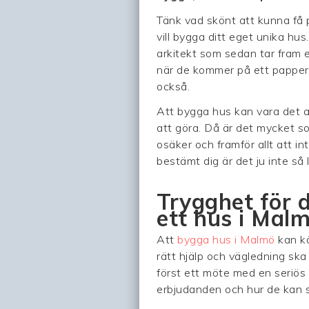
Tänk vad skönt att kunna få p
vill bygga ditt eget unika hus.
arkitekt som sedan tar fram e
när de kommer på ett papper.
också.
Att bygga hus kan vara det 
att göra. Då är det mycket som
osäker och framför allt att in
bestämt dig är det ju inte så 
Trygghet för d
ett hus i Mal
Att
bygga hus i Malmö
kan kä
rätt hjälp och vägledning ska 
först ett möte med en seriös
erbjudanden och hur de kan stå