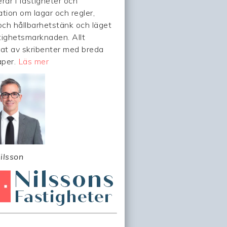
rar i fastigheter och
ation om lagar och regler,
 och hållbarhetstänk och läget
tighetsmarknaden. Allt
rat av skribenter med breda
aper.
Läs mer
ilsson