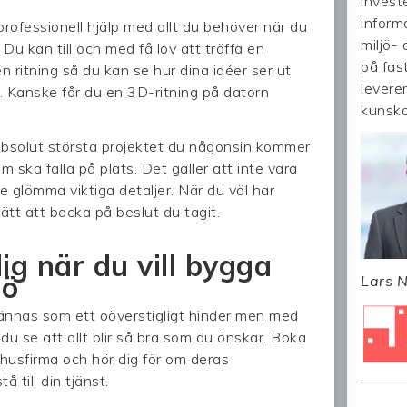
investe
inform
rofessionell hjälp med allt du behöver när du
miljö-
 Du kan till och med få lov att träffa en
på fas
n ritning så du kan se hur dina idéer ser ut
levere
 Kanske får du en 3D-ritning på datorn
kunsk
absolut största projektet du någonsin kommer
 ska falla på plats. Det gäller att inte vara
te glömma viktiga detaljer. När du väl har
lätt att backa på beslut du tagit.
ig när du vill bygga
mö
Lars N
nnas som ett oöverstigligt hinder men med
du se att allt blir så bra som du önskar. Boka
 husfirma och hör dig för om deras
 till din tjänst.