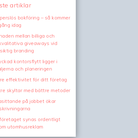
te artiklar
perslös bokföring – så kommer
gång idag
lnaden mellan billiga och
valitativa giveaways vid
siktig branding
yckad kontorsflytt ligger i
ljerna och planeringen
e effektivitet för ditt företag
re skyltar med bättre metoder
lasittande på jobbet ökar
skrivningarna
företaget synas ordentligt
om utomhusreklam