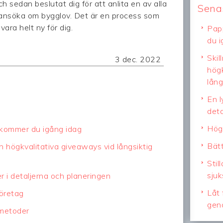
h sedan beslutat dig för att anlita en av alla
Senas
t ansöka om bygglov. Det är en process som
ara helt ny för dig.
Pap
du i
Skil
3 dec. 2022
högk
lång
En l
deta
Högr
 kommer du igång idag
Bätt
ch högkvalitativa giveaways vid långsiktig
Stil
sjuk
er i detaljerna och planeringen
Låt 
företag
gen
 metoder