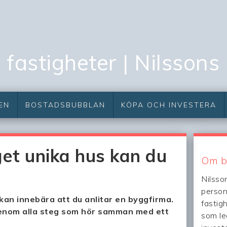
fastigheter | Nilssons
EN
BOSTADSBUBBLAN
KÖPA OCH INVESTERA
get unika hus kan du
Om b
Nilsso
person
kan innebära att du anlitar en byggfirma.
fastig
genom alla steg som hör samman med ett
som led