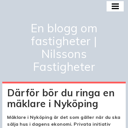
HEM
BOSTADSMARKNADEN
En blogg om
BOSTADSBUBBLAN
fastigheter |
KÖPA OCH INVESTERA
Nilssons
OM OSS
Fastigheter
Därför bör du ringa en
mäklare i Nyköping
Mäklare i Nyköping är det som gäller när du ska
sälja hus i dagens ekonomi. Privata initiativ