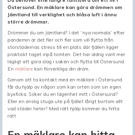
Du behöver inte längre fantisera om ett liv i
Östersund. En mäklare kan göra drömmen om
Jämtland till verklighet och blåsa luft i ännu
större drömmar.
Drömmer du om Jämtland? I det “nya normala” efter
pandemin är det fler och fler som vill flytta från
storstädernas stress till en plats där fjällen ligger
praktiskt taget inpå tomten. Det har aldrig varit mer
lägligt att göra slag i saken och flytta till Östersund.
En
mäklare
kan förverkliga din dröm.
Genom att ta kontakt med en mäklare i Östersund
får du hjälp av någon som kan orten som sin egen
byxficka. Söker du en lägenhet mitt i Östersund?
Eller en enslig stuga ute på fjället långt bortom allt
vad städer heter? Med rätt hjälp kommer du hitta
rätt.
En mäklare kan hitta