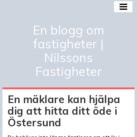
HEM
BOSTADSMARKNADEN
En blogg om
BOSTADSBUBBLAN
fastigheter |
KÖPA OCH INVESTERA
Nilssons
OM OSS
Fastigheter
En mäklare kan hjälpa
dig att hitta ditt öde i
Östersund