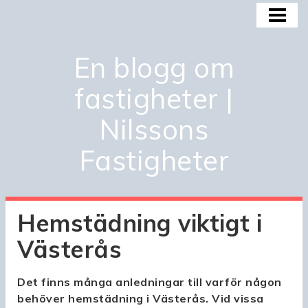
HEM
BOSTADSMARKNADEN
En blogg om
BOSTADSBUBBLAN
fastigheter |
KÖPA OCH INVESTERA
Nilssons
OM OSS
Fastigheter
Hemstädning viktigt i
Västerås
Det finns många anledningar till varför någon
behöver hemstädning i Västerås. Vid vissa