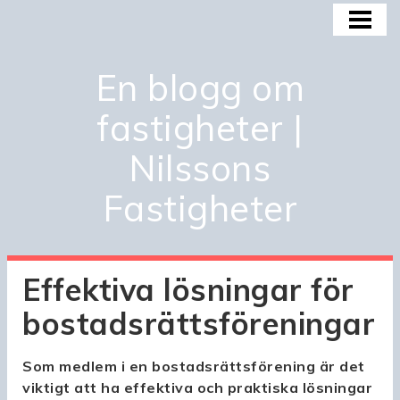
HEM
BOSTADSMARKNADEN
En blogg om
BOSTADSBUBBLAN
fastigheter |
KÖPA OCH INVESTERA
Nilssons
OM OSS
Fastigheter
Effektiva lösningar för
bostadsrättsföreningar
Som medlem i en bostadsrättsförening är det
viktigt att ha effektiva och praktiska lösningar