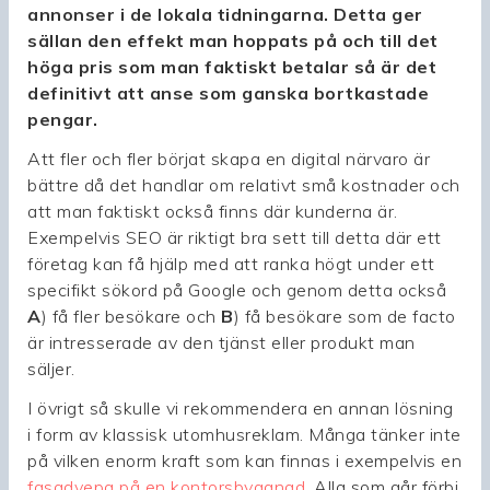
annonser i de lokala tidningarna. Detta ger
sällan den effekt man hoppats på och till det
höga pris som man faktiskt betalar så är det
definitivt att anse som ganska bortkastade
pengar.
Att fler och fler börjat skapa en digital närvaro är
bättre då det handlar om relativt små kostnader och
att man faktiskt också finns där kunderna är.
Exempelvis SEO är riktigt bra sett till detta där ett
företag kan få hjälp med att ranka högt under ett
specifikt sökord på Google och genom detta också
A
) få fler besökare och
B
) få besökare som de facto
är intresserade av den tjänst eller produkt man
säljer.
I övrigt så skulle vi rekommendera en annan lösning
i form av klassisk utomhusreklam. Många tänker inte
på vilken enorm kraft som kan finnas i exempelvis en
fasadvepa på en kontorsbyggnad
. Alla som går förbi