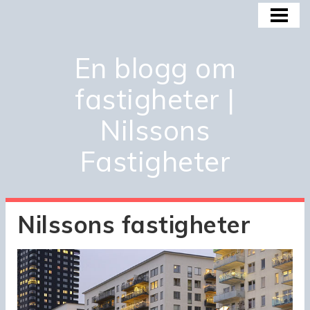
HEM
BOSTADSMARKNADEN
En blogg om
BOSTADSBUBBLAN
fastigheter |
KÖPA OCH INVESTERA
Nilssons
OM OSS
Fastigheter
Nilssons fastigheter