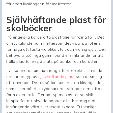
förlänga livslängden för matrester.
Självhäftande plast för
skolböcker
På engelska kallas ofta plastfolie för “cling foil”. Det
är ett talande namn, eftersom det visar på foliens
förmåga att fästa vid olika ytor, och vid sig själv. Det
behövs alltså inga gummiband eller liknande för att
hålla plastfolien på plats på bunkar och karotter.
I vissa andra sammanhang, utanför köket, finns det
en annan typ av
självhäftande plast
som är smidig
att använda. Det är sådan som har en klistrig sida,
som sitter på ett skyddsark när vi köper den, ofta i
form av en rulle. Denna typ av plast är särskilt
lämplig för att skydda papper eller kartong mot
inträngande väta eller andra skador. Ett vanligt
användningsområde är till exempel för att klä in