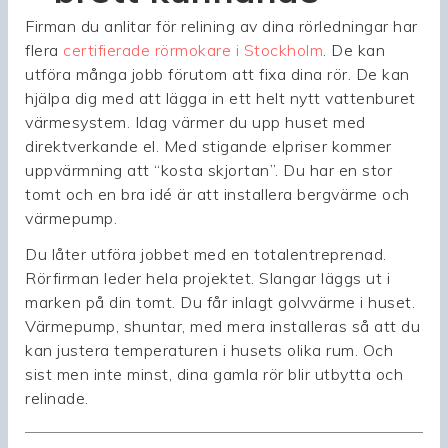
Firman du anlitar för relining av dina rörledningar har
flera
certifierade rörmokare i Stockholm
. De kan
utföra många jobb förutom att fixa dina rör. De kan
hjälpa dig med att lägga in ett helt nytt vattenburet
värmesystem. Idag värmer du upp huset med
direktverkande el. Med stigande elpriser kommer
uppvärmning att “kosta skjortan”. Du har en stor
tomt och en bra idé är att installera bergvärme och
värmepump.
Du låter utföra jobbet med en totalentreprenad.
Rörfirman leder hela projektet. Slangar läggs ut i
marken på din tomt. Du får inlagt golvvärme i huset.
Värmepump, shuntar, med mera installeras så att du
kan justera temperaturen i husets olika rum. Och
sist men inte minst, dina gamla rör blir utbytta och
relinade.