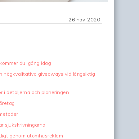
26 nov. 2020
 kommer du igång idag
ch högkvalitativa giveaways vid långsiktig
er i detaljerna och planeringen
företag
 metoder
ar sjukskrivningarna
ntligt genom utomhusreklam