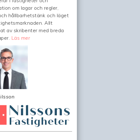
rar i fastigheter och
ation om lagar och regler,
 och hållbarhetstänk och läget
tighetsmarknaden. Allt
rat av skribenter med breda
aper.
Läs mer
ilsson