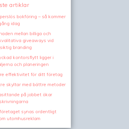
te artiklar
perslös bokföring – så kommer
gång idag
lnaden mellan billiga och
valitativa giveaways vid
siktig branding
yckad kontorsflytt ligger i
ljerna och planeringen
e effektivitet för ditt företag
re skyltar med bättre metoder
lasittande på jobbet ökar
skrivningarna
företaget synas ordentligt
om utomhusreklam