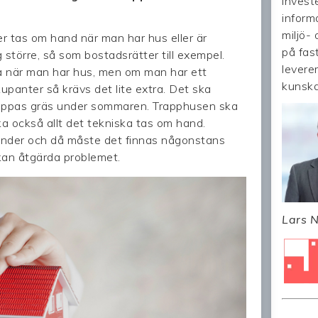
investe
inform
miljö-
 tas om hand när man har hus eller är
på fas
större, så som bostadsrätter till exempel.
levere
öra när man har hus, men om man har ett
kunsk
panter så krävs det lite extra. Det ska
klippas gräs under sommaren. Trapphusen ska
a också allt det tekniska tas om hand.
nder och då måste det finnas någonstans
m kan åtgärda problemet.
Lars N