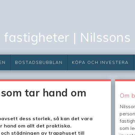
fastigheter | Nilssons
EN
BOSTADSBUBBLAN
KÖPA OCH INVESTERA
 som tar hand om
Om b
a
Nilsso
person
oavsett dess storlek, så kan det vara
fastig
 hand om allt det praktiska.
som led
och städningen av trapphuset till