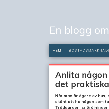
En blogg om 
HEM
BOSTADSMARKNAD
Anlita någon
det praktisk
När man är ägare av hus, 
skönt att ha någon som tar
Trädgården, snöröjningen 