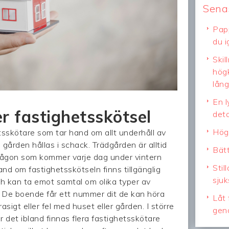
Senas
Pap
du i
Skil
högk
lång
En l
r fastighetsskötsel
deta
Högr
tsskötare som tar hand om allt underhåll av
gården hållas i schack. Trädgården är alltid
Bätt
 någon som kommer varje dag under vintern
Stil
nd om fastighetsskötseln finns tillgänglig
sjuk
ch kan ta emot samtal om olika typer av
. De boende får ett nummer dit de kan höra
Låt 
trasigt eller fel med huset eller gården. I större
gen
 det ibland finnas flera fastighetsskötare