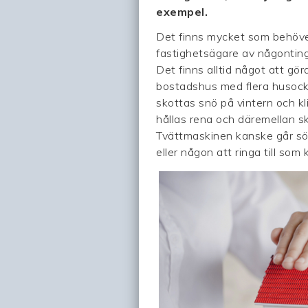
exempel.
Det finns mycket som behöver
fastighetsägare av någonting 
Det finns alltid något att g
bostadshus med flera husocku
skottas snö på vintern och 
hållas rena och däremellan sk
Tvättmaskinen kanske går sö
eller någon att ringa till so