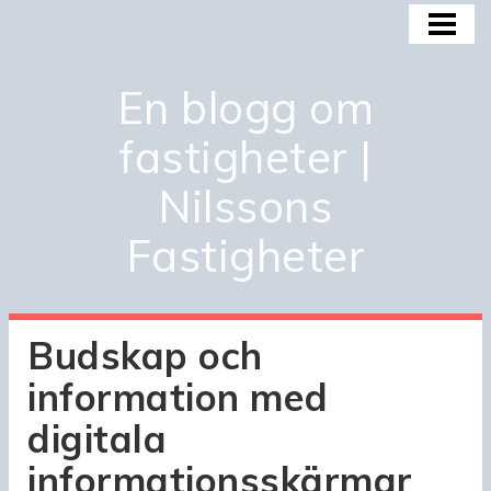
HEM
BOSTADSMARKNADEN
En blogg om
BOSTADSBUBBLAN
fastigheter |
KÖPA OCH INVESTERA
Nilssons
OM OSS
Fastigheter
Budskap och
information med
digitala
informationsskärmar