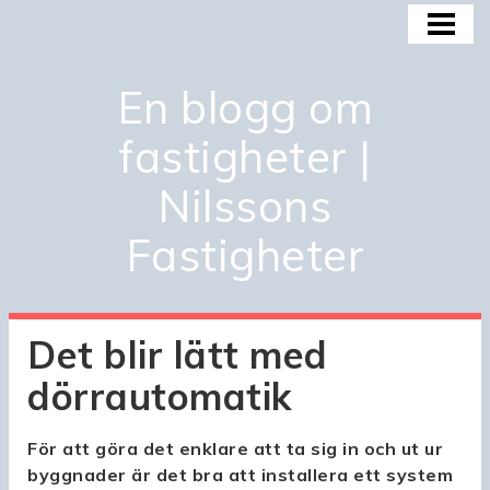
HEM
BOSTADSMARKNADEN
En blogg om
BOSTADSBUBBLAN
fastigheter |
KÖPA OCH INVESTERA
Nilssons
OM OSS
Fastigheter
Det blir lätt med
dörrautomatik
För att göra det enklare att ta sig in och ut ur
byggnader är det bra att installera ett system