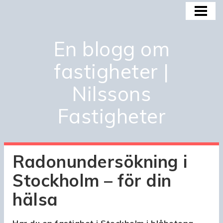
HEM
BOSTADSMARKNADEN
En blogg om
BOSTADSBUBBLAN
fastigheter |
KÖPA OCH INVESTERA
Nilssons
OM OSS
Fastigheter
Radonundersökning i
Stockholm – för din
hälsa