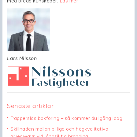
med breda kunskaper.
Läs mer
Lars Nilsson
Senaste artiklar
Papperslös bokföring – så kommer du igång idag
Skillnaden mellan billiga och högkvalitativa
giveaways vid långsiktig branding