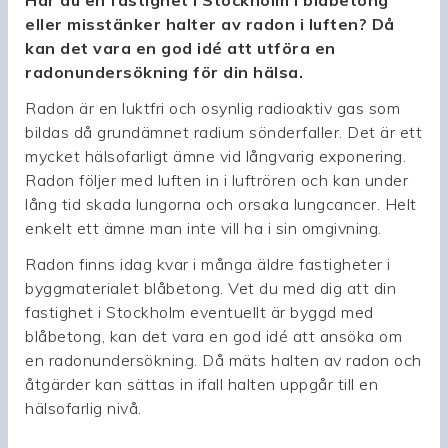
Har du en fastighet i Stockholm i blåbetong
eller misstänker halter av radon i luften? Då
kan det vara en god idé att utföra en
radonundersökning för din hälsa.
Radon är en luktfri och osynlig radioaktiv gas som
bildas då grundämnet radium sönderfaller. Det är ett
mycket hälsofarligt ämne vid långvarig exponering.
Radon följer med luften in i luftrören och kan under
lång tid skada lungorna och orsaka lungcancer. Helt
enkelt ett ämne man inte vill ha i sin omgivning.
Radon finns idag kvar i många äldre fastigheter i
byggmaterialet blåbetong. Vet du med dig att din
fastighet i Stockholm eventuellt är byggd med
blåbetong, kan det vara en god idé att ansöka om
en radonundersökning. Då mäts halten av radon och
åtgärder kan sättas in ifall halten uppgår till en
hälsofarlig nivå.